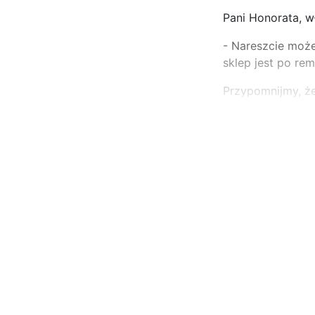
Pani Honorata, wł
- Nareszcie może
sklep jest po rem
Przypomnijmy, ż
...