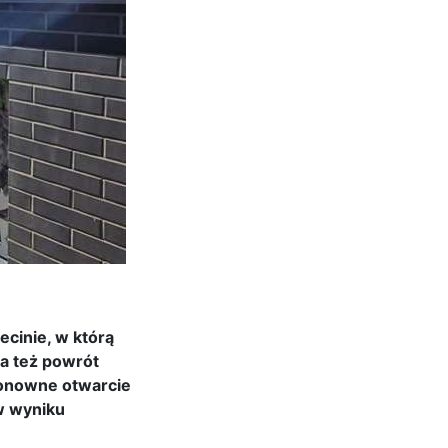
cinie, w którą
za też powrót
ponowne otwarcie
 w wyniku