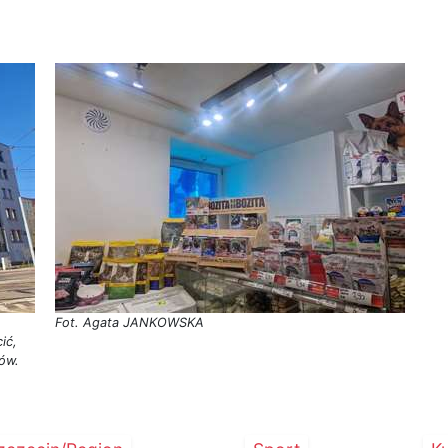
Fot. Agata JANKOWSKA
ić,
tów.