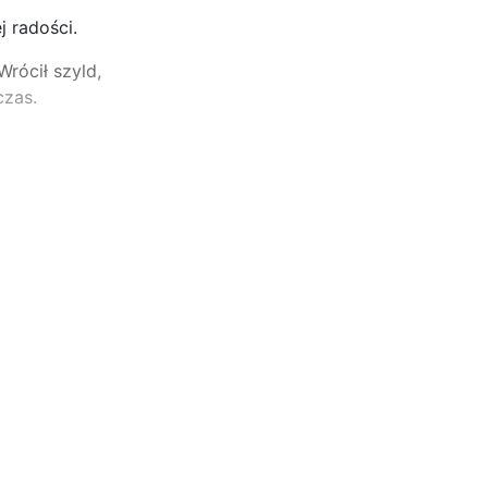
j radości.
rócił szyld,
czas.