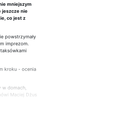
nie mniejszym
ę jeszcze nie
e, co jest z
nie powstrzymały
wym imprezom.
t taksówkami
ym kroku - ocenia
cy w domach,
 mówi Maciej Dżus