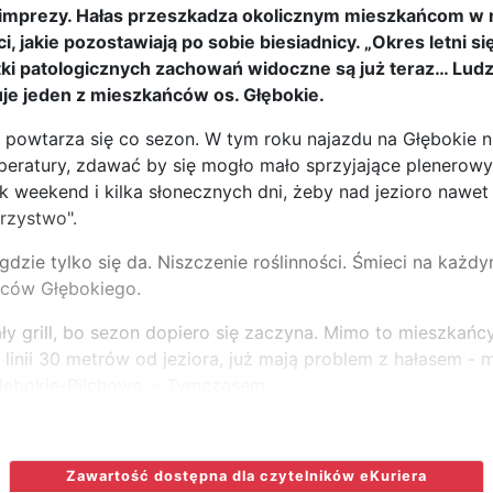
 imprezy. Hałas przeszkadza okolicznym mieszkańcom w 
i, jakie pozostawiają po sobie biesiadnicy. „Okres letni si
tki patologicznych zachowań widoczne są już teraz… Ludzi
uje jeden z mieszkańców os. Głębokie.
powtarza się co sezon. W tym roku najazdu na Głębokie 
peratury, zdawać by się mogło mało sprzyjające plenero
k weekend i kilka słonecznych dni, żeby nad jezioro nawe
rzystwo".
 gdzie tylko się da. Niszczenie roślinności. Śmieci na każd
ńców Głębokiego.
y grill, bo sezon dopiero się zaczyna. Mimo to mieszkań
a linii 30 metrów od jeziora, już mają problem z hałasem -
Głębokie-Pilchowo. - Tymczasem
Zawartość dostępna dla czytelników eKuriera