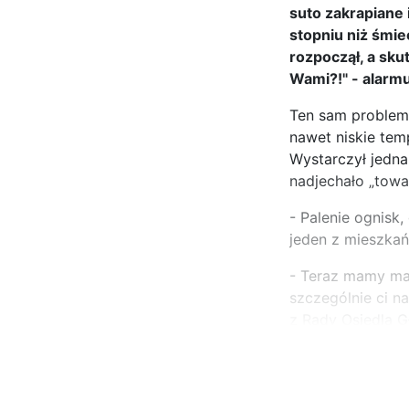
suto zakrapiane
stopniu niż śmiec
rozpoczął, a sku
Wami?!" - alarm
Ten sam problem 
nawet niskie tem
Wystarczył jedna
nadjechało „towa
- Palenie ognisk,
jeden z mieszka
- Teraz mamy mał
szczególnie ci n
z Rady Osiedla 
...