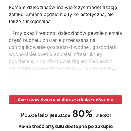
Remont dziedzińców ma wieńczyć modernizację
zamku. Zmiana będzie nie tylko estetyczna, ale
także funkcjonalna.
- Przy okazji remontu dziedzińców pewnie niemała
część budżetu zostanie przekazana na
uporządkowanie gospodarki wodnej, gospodarki
wodno-ściekowej oraz całej infrastruktury
podziemnej - poinformował Olgierd Geblewicz,
marszałek województwa zachodniopomorskiego. -
Budowa
...
Zawartość dostępna dla czytelników eKuriera
80%
Pozostało jeszcze
treści
Pełna treść artykułu dostępna po zakupie