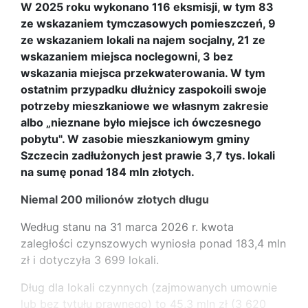
W 2025 roku wykonano 116 eksmisji, w tym 83
ze wskazaniem tymczasowych pomieszczeń, 9
ze wskazaniem lokali na najem socjalny, 21 ze
wskazaniem miejsca noclegowni, 3 bez
wskazania miejsca przekwaterowania. W tym
ostatnim przypadku dłużnicy zaspokoili swoje
potrzeby mieszkaniowe we własnym zakresie
albo „nieznane było miejsce ich ówczesnego
pobytu". W zasobie mieszkaniowym gminy
Szczecin zadłużonych jest prawie 3,7 tys. lokali
na sumę ponad 184 mln złotych.
Niemal 200 milionów złotych długu
Według stanu na 31 marca 2026 r. kwota
zaległości czynszowych wyniosła ponad 183,4 mln
zł i dotyczyła 3 699 lokali.
Dług dla lokali czynnych (zajmowanych umownie
lub bez tytułu prawnego) to 45,3 mln zł (3 620