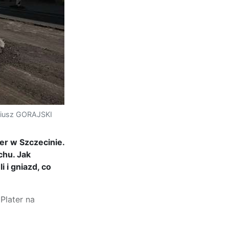
ariusz GORAJSKI
ter w Szczecinie.
chu. Jak
 i gniazd, co
Plater na