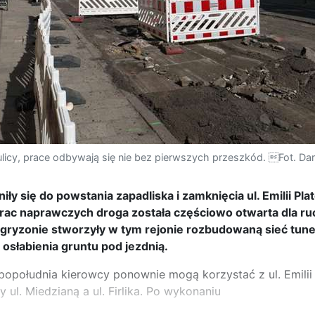
icy, prace odbywają się nie bez pierwszych przeszkód. Fot. D
ły się do powstania zapadliska i zamknięcia ul. Emilii Pla
prac naprawczych droga została częściowo otwarta dla ru
gryzonie stworzyły w tym rejonie rozbudowaną sieć tuneli
osłabienia gruntu pod jezdnią.
południa kierowcy ponownie mogą korzystać z ul. Emilii 
ul. Miedzianą a ul. Firlika. Po wykonaniu