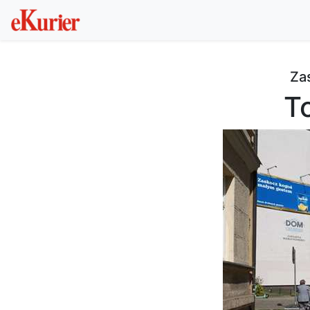
Zas
To