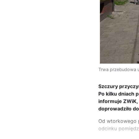
Trwa przebudowa ul
Szczury przyczyni
Po kilku dniach 
informuje ZWiK, 
doprowadziło do 
Od wtorkowego po
odcinku pomiędzy 