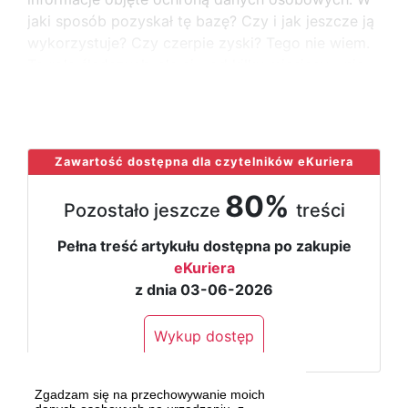
jaki sposób pozyskał tę bazę? Czy i jak jeszcze ją
wykorzystuje? Czy czerpie zyski? Tego nie wiem.
To rola śledczych, ale ci - od kilku miesięcy - nie
widać, żeby w sprawie poczynili
...
Zawartość dostępna dla czytelników eKuriera
80%
Pozostało jeszcze
treści
Pełna treść artykułu dostępna po zakupie
eKuriera
z dnia 03-06-2026
Wykup dostęp
Zgadzam się na przechowywanie moich