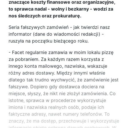
znaczące koszty finansowe oraz organizacyjne,
to sprawca nadal - wolny i bezkarny - wodzi za
nos śledczych oraz prokuraturę.
Seria fałszywych zamówień - jak twierdzi nasz
informator (dane do wiadomości redakcji) -
ruszyła na początku bieżącego roku.
- Facet regularnie zamawia w moim lokalu pizzę
za pobraniem. Za każdym razem korzysta z
innego konta mailowego, nazwiska, wskazuje
różny adres dostawy. Między innymi właśnie
dlatego tak trudno wychwycić, że zamówienie jest
fałszywe. Dopiero gdy dostawca dociera na
miejsce, słyszy, że nikt nie złożył zamówienia. Co
istotne, sprawca w procederze wykorzystuje
imiona i nazwiska realnych osób, podaje ich
faktyczne adresy, nawet numery telefonów. To
znaczy, że ma dostęp, przechowuje i wykorzystuje
informacje objęte ochroną danych osobowych. W