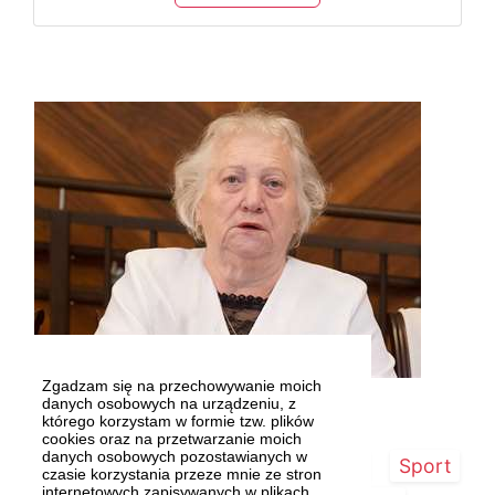
Zgadzam się na przechowywanie moich
Maria Tuchowska Fot. Dariusz GORAJSKI
danych osobowych na urządzeniu, z
którego korzystam w formie tzw. plików
cookies oraz na przetwarzanie moich
danych osobowych pozostawianych w
Strona główna
Szczecin/Region
Sport
czasie korzystania przeze mnie ze stron
internetowych zapisywanych w plikach