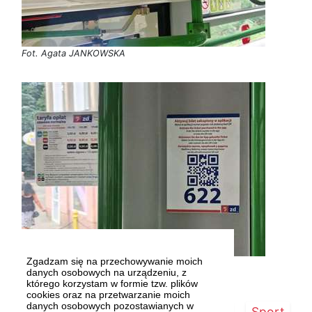
Fot. Agata JANKOWSKA
Zgadzam się na przechowywanie moich
Fot. Agata JANKOWSKA
danych osobowych na urządzeniu, z
którego korzystam w formie tzw. plików
cookies oraz na przetwarzanie moich
danych osobowych pozostawianych w
Strona główna
Szczecin/Region
Sport