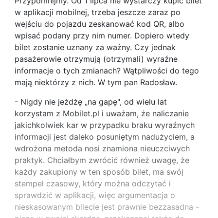
Przypomnijmy. Od 1 lipca nie wystarczy kupić bilet
w aplikacji mobilnej, trzeba jeszcze zaraz po
wejściu do pojazdu zeskanować kod QR, albo
wpisać podany przy nim numer. Dopiero wtedy
bilet zostanie uznany za ważny. Czy jednak
pasażerowie otrzymują (otrzymali) wyraźne
informacje o tych zmianach? Wątpliwości do tego
mają niektórzy z nich. W tym pan Radosław.
- Nigdy nie jeżdżę „na gapę", od wielu lat
korzystam z Mobilet.pl i uważam, że naliczanie
jakichkolwiek kar w przypadku braku wyraźnych
informacji jest daleko posuniętym nadużyciem, a
wdrożona metoda nosi znamiona nieuczciwych
praktyk. Chciałbym zwrócić również uwagę, że
każdy zakupiony w ten sposób bilet, ma swój
stempel czasowy, który można odczytać i
sprawdzić w aplikacji, więc argumentacja o
nieskasowanym bilecie jest prawnie bezzasadna -