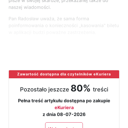
pisze w swojej skardze, przekazanej także do
naszej wiadomości.
Pan Radosław uważa, że sama forma
poinformowania o konieczności „kasowania" biletu
w aplikacji budzi poważne zastrzeżenia.
- Jest mało widoczna, niejasna i brakuje w niej
prostego znaku graficznego, który zwróciłby
...
Zawartość dostępna dla czytelników eKuriera
80%
Pozostało jeszcze
treści
Pełna treść artykułu dostępna po zakupie
eKuriera
z dnia 08-07-2026