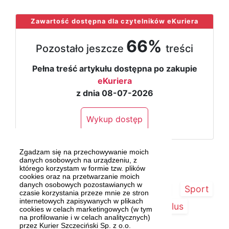
Zawartość dostępna dla czytelników eKuriera
66%
Pozostało jeszcze
treści
Pełna treść artykułu dostępna po zakupie
eKuriera
z dnia 08-07-2026
Wykup dostęp
Zgadzam się na przechowywanie moich
danych osobowych na urządzeniu, z
którego korzystam w formie tzw. plików
cookies oraz na przetwarzanie moich
danych osobowych pozostawianych w
Strona główna
Szczecin/Region
Sport
czasie korzystania przeze mnie ze stron
internetowych zapisywanych w plikach
Kultura
Kurier Plus
cookies w celach marketingowych (w tym
na profilowanie i w celach analitycznych)
przez Kurier Szczeciński Sp. z o.o.