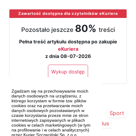
...
Zawartość dostępna dla czytelników eKuriera
80%
Pozostało jeszcze
treści
Pełna treść artykułu dostępna po zakupie
eKuriera
z dnia 08-07-2026
Wykup dostęp
Zgadzam się na przechowywanie moich
danych osobowych na urządzeniu, z
którego korzystam w formie tzw. plików
cookies oraz na przetwarzanie moich
danych osobowych pozostawianych w
Strona główna
Szczecin/Region
Sport
czasie korzystania przeze mnie ze stron
internetowych zapisywanych w plikach
Kultura
Kurier Plus
cookies w celach marketingowych (w tym
na profilowanie i w celach analitycznych)
przez Kurier Szczeciński Sp. z o.o.