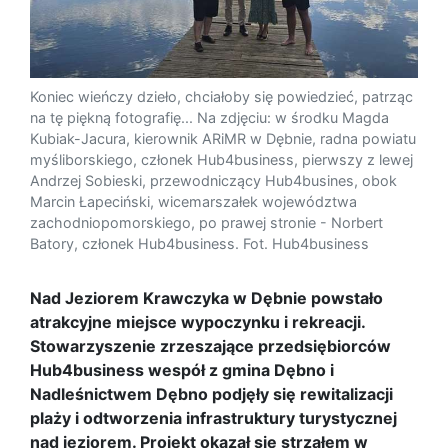
Koniec wieńczy dzieło, chciałoby się powiedzieć, patrząc
na tę piękną fotografię... Na zdjęciu: w środku Magda
Kubiak-Jacura, kierownik ARiMR w Dębnie, radna powiatu
myśliborskiego, członek Hub4business, pierwszy z lewej
Andrzej Sobieski, przewodniczący Hub4busines, obok
Marcin Łapeciński, wicemarszałek województwa
zachodniopomorskiego, po prawej stronie - Norbert
Batory, członek Hub4business. Fot. Hub4business
Nad Jeziorem Krawczyka w Dębnie powstało
atrakcyjne miejsce wypoczynku i rekreacji.
Stowarzyszenie zrzeszające przedsiębiorców
Hub4business wespół z gmina Dębno i
Nadleśnictwem Dębno podjęły się rewitalizacji
plaży i odtworzenia infrastruktury turystycznej
nad jeziorem. Projekt okazał się strzałem w