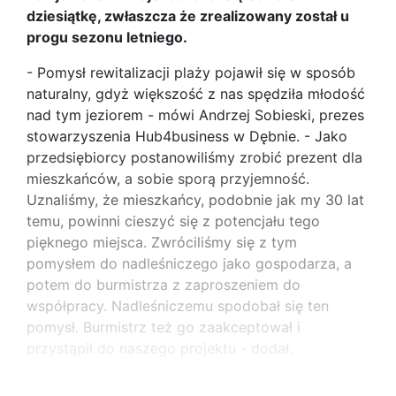
dziesiątkę, zwłaszcza że zrealizowany został u
progu sezonu letniego.
- Pomysł rewitalizacji plaży pojawił się w sposób
naturalny, gdyż większość z nas spędziła młodość
nad tym jeziorem - mówi Andrzej Sobieski, prezes
stowarzyszenia Hub4business w Dębnie. - Jako
przedsiębiorcy postanowiliśmy zrobić prezent dla
mieszkańców, a sobie sporą przyjemność.
Uznaliśmy, że mieszkańcy, podobnie jak my 30 lat
temu, powinni cieszyć się z potencjału tego
pięknego miejsca. Zwróciliśmy się z tym
pomysłem do nadleśniczego jako gospodarza, a
potem do burmistrza z zaproszeniem do
współpracy. Nadleśniczemu spodobał się ten
pomysł. Burmistrz też go zaakceptował i
przystąpił do naszego projektu - dodał.
Na ten