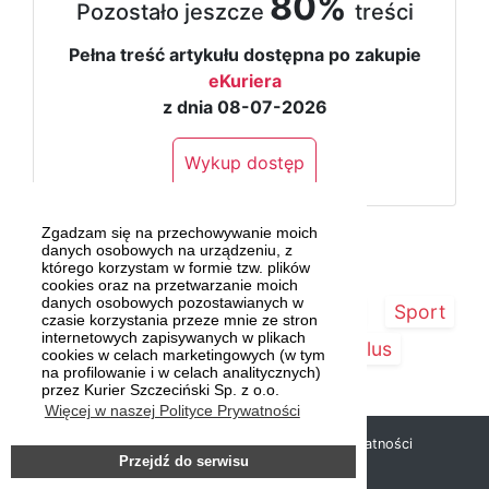
80%
Pozostało jeszcze
treści
Pełna treść artykułu dostępna po zakupie
eKuriera
z dnia 08-07-2026
Wykup dostęp
Zgadzam się na przechowywanie moich
danych osobowych na urządzeniu, z
którego korzystam w formie tzw. plików
cookies oraz na przetwarzanie moich
danych osobowych pozostawianych w
Strona główna
Szczecin/Region
Sport
czasie korzystania przeze mnie ze stron
internetowych zapisywanych w plikach
Kultura
Kurier Plus
cookies w celach marketingowych (w tym
na profilowanie i w celach analitycznych)
przez Kurier Szczeciński Sp. z o.o.
Więcej w naszej Polityce Prywatności
Copyright © 2019 Kurier Szczeciński |
Polityka prywatności
Przejdź do serwisu