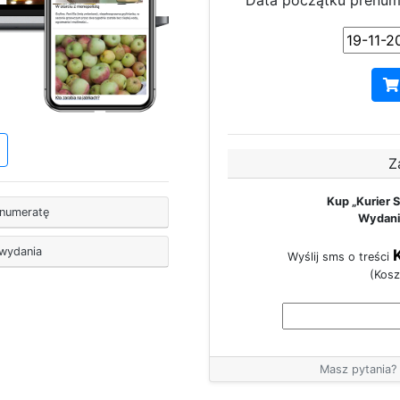
Data początku prenum
Z
Kup „Kurier 
enumeratę
Wydani
 wydania
Wyślij sms o treści
(Kosz
Masz pytania? 