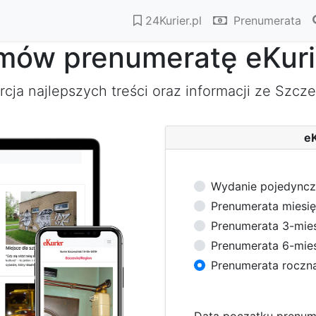
24Kurier.pl
Prenumerata
mów prenumeratę eKuri
cja najlepszych treści oraz informacji ze Szczec
eK
Wydanie pojedyncze
Prenumerata miesię
Prenumerata 3-mies
Prenumerata 6-mies
Prenumerata roczna