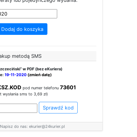
eraty lub pojedynczego wydania:
Dodaj do koszyka
akup metodą SMS
Szczeciński”
w PDF (bez eKuriera)
e:
19-11-2020
(zmień datę)
KSZ.KOD
73601
pod numer telefonu
t wysłania sms to 3,69 zł)
Sprawdź kod
Napisz do nas: ekurier@24kurier.pl