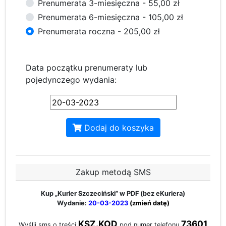
Prenumerata 3-miesięczna - 55,00 zł
Prenumerata 6-miesięczna - 105,00 zł
Prenumerata roczna - 205,00 zł
Data początku prenumeraty lub
pojedynczego wydania:
Dodaj do koszyka
Zakup metodą SMS
Kup „Kurier Szczeciński”
w PDF (bez eKuriera)
Wydanie:
20-03-2023
(zmień datę)
KSZ.KOD
73601
Wyślij sms o treści
pod numer telefonu