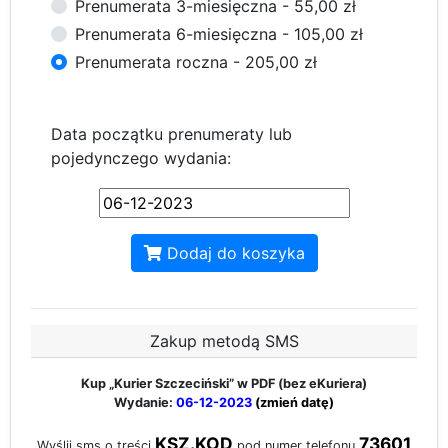
Prenumerata 3-miesięczna - 55,00 zł
Prenumerata 6-miesięczna - 105,00 zł
Prenumerata roczna - 205,00 zł
Data początku prenumeraty lub
pojedynczego wydania:
Dodaj do koszyka
Zakup metodą SMS
Kup „Kurier Szczeciński”
w PDF (bez eKuriera)
Wydanie:
06-12-2023
(zmień datę)
KSZ.KOD
73601
Wyślij sms o treści
pod numer telefonu