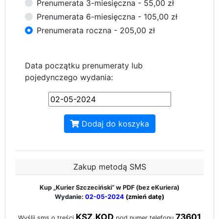
Prenumerata 3-miesięczna - 55,00 zł
Prenumerata 6-miesięczna - 105,00 zł
Prenumerata roczna - 205,00 zł
Data początku prenumeraty lub
pojedynczego wydania:
Dodaj do koszyka
Zakup metodą SMS
Kup „Kurier Szczeciński”
w PDF (bez eKuriera)
Wydanie:
02-05-2024
(zmień datę)
KSZ.KOD
73601
Wyślij sms o treści
pod numer telefonu