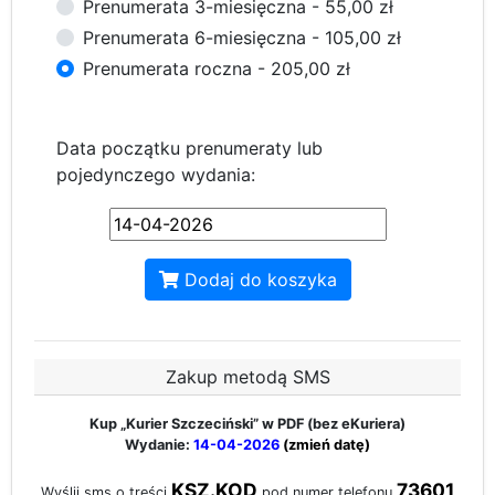
Prenumerata 3-miesięczna - 55,00 zł
Prenumerata 6-miesięczna - 105,00 zł
Prenumerata roczna - 205,00 zł
Data początku prenumeraty lub
pojedynczego wydania:
Dodaj do koszyka
Zakup metodą SMS
Kup „Kurier Szczeciński”
w PDF (bez eKuriera)
Wydanie:
14-04-2026
(zmień datę)
KSZ.KOD
73601
Wyślij sms o treści
pod numer telefonu