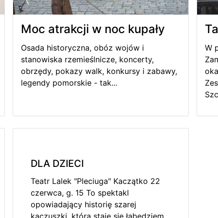
Moc atrakcji w noc kupały
Ta
Osada historyczna, obóz wojów i
W p
stanowiska rzemieślnicze, koncerty,
Zam
obrzędy, pokazy walk, konkursy i zabawy,
oka
legendy pomorskie - tak...
Zes
Szc
DLA DZIECI
Teatr Lalek "Pleciuga" Kaczątko 22
czerwca, g. 15 To spektakl
opowiadający historię szarej
kaczuszki, która staje się łabędziem.