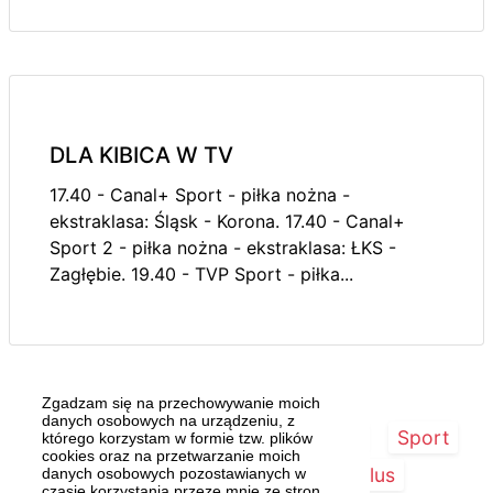
DLA KIBICA W TV
17.40 - Canal+ Sport - piłka nożna -
ekstraklasa: Śląsk - Korona. 17.40 - Canal+
Sport 2 - piłka nożna - ekstraklasa: ŁKS -
Zagłębie. 19.40 - TVP Sport - piłka...
Zgadzam się na przechowywanie moich
danych osobowych na urządzeniu, z
Strona główna
Szczecin/Region
Sport
którego korzystam w formie tzw. plików
cookies oraz na przetwarzanie moich
Kultura
Kurier Plus
danych osobowych pozostawianych w
czasie korzystania przeze mnie ze stron