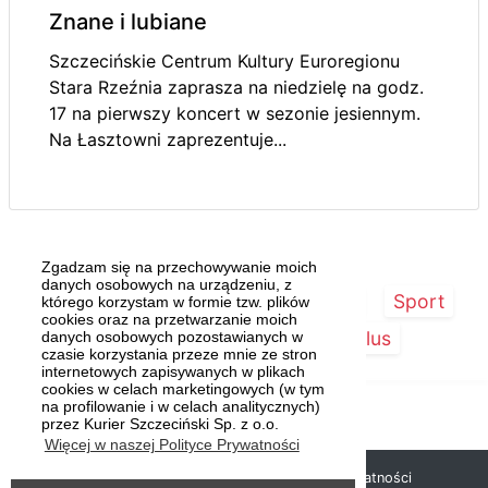
Znane i lubiane
Szczecińskie Centrum Kultury Euroregionu
Stara Rzeźnia zaprasza na niedzielę na godz.
17 na pierwszy koncert w sezonie jesiennym.
Na Łasztowni zaprezentuje...
Zgadzam się na przechowywanie moich
danych osobowych na urządzeniu, z
Strona główna
Szczecin/Region
Sport
którego korzystam w formie tzw. plików
cookies oraz na przetwarzanie moich
Kultura
Kurier Plus
danych osobowych pozostawianych w
czasie korzystania przeze mnie ze stron
internetowych zapisywanych w plikach
cookies w celach marketingowych (w tym
na profilowanie i w celach analitycznych)
przez Kurier Szczeciński Sp. z o.o.
Więcej w naszej Polityce Prywatności
Copyright © 2019 Kurier Szczeciński |
Polityka prywatności