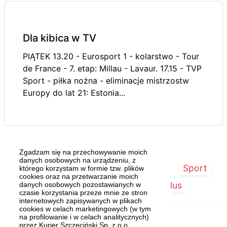
Dla kibica w TV
PIĄTEK 13.20 - Eurosport 1 - kolarstwo - Tour
de France - 7. etap: Millau - Lavaur. 17.15 - TVP
Sport - piłka nożna - eliminacje mistrzostw
Europy do lat 21: Estonia...
Zgadzam się na przechowywanie moich
danych osobowych na urządzeniu, z
Strona główna
Szczecin/Region
Sport
którego korzystam w formie tzw. plików
cookies oraz na przetwarzanie moich
Kultura
Kurier Plus
danych osobowych pozostawianych w
czasie korzystania przeze mnie ze stron
internetowych zapisywanych w plikach
cookies w celach marketingowych (w tym
na profilowanie i w celach analitycznych)
przez Kurier Szczeciński Sp. z o.o.