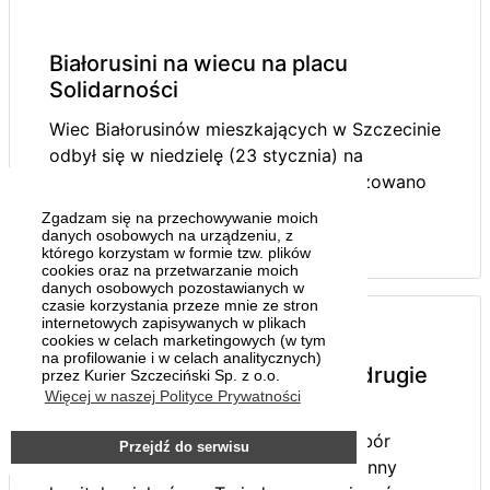
Białorusini na wiecu na placu
Solidarności
Wiec Białorusinów mieszkających w Szczecinie
odbył się w niedzielę (23 stycznia) na
tutejszym placu Solidarności. Zorganizowano
go, by - jak...
Zgadzam się na przechowywanie moich
danych osobowych na urządzeniu, z
którego korzystam w formie tzw. plików
cookies oraz na przetwarzanie moich
danych osobowych pozostawianych w
czasie korzystania przeze mnie ze stron
internetowych zapisywanych w plikach
cookies w celach marketingowych (w tym
na profilowanie i w celach analitycznych)
Dwanaście tysięcy złotych na drugie
przez Kurier Szczeciński Sp. z o.o.
Więcej w naszej Polityce Prywatności
dziecko
Pierwszego stycznia rozpoczął się nabór
Przejdź do serwisu
wniosków o nowe świadczenie - rodzinny