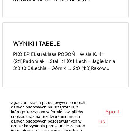
WYNIKI I TABELE
PKO BP Ekstraklasa POGOŃ - Wisła K. 4:1
(2:1)Radomiak - Stal 1:1 (0:1)Lech - Jagiellonia
3:0 (0:0)Lechia - Górnik Ł. 2:0 (1:0)Raków...
Zgadzam się na przechowywanie moich
danych osobowych na urządzeniu, z
Strona główna
Szczecin/Region
Sport
którego korzystam w formie tzw. plików
cookies oraz na przetwarzanie moich
Kultura
Kurier Plus
danych osobowych pozostawianych w
czasie korzystania przeze mnie ze stron
internetowych zapisywanych w plikach