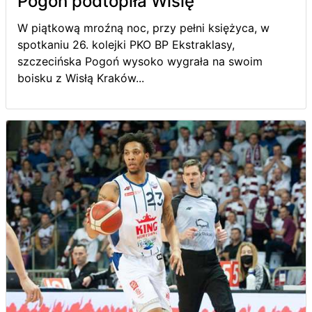
Pogoń podtopiła Wislę
W piątkową mroźną noc, przy pełni księżyca, w
spotkaniu 26. kolejki PKO BP Ekstraklasy,
szczecińska Pogoń wysoko wygrała na swoim
boisku z Wisłą Kraków...