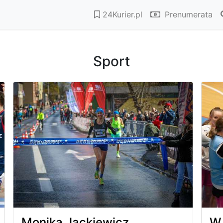
24Kurier.pl
Prenumerata
Sport
Monika Jackiewicz
W 