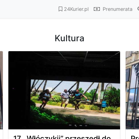
24Kurier.pl
Prenumerata
Kultura
17. „Włóczykij” przeszedł do
Pr