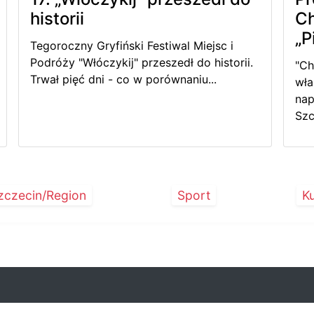
historii
Ch
„P
Tegoroczny Gryfiński Festiwal Miejsc i
Podróży "Włóczykij" przeszedł do historii.
"Ch
Trwał pięć dni - co w porównaniu...
wła
nap
Szc
zczecin/Region
Sport
Ku