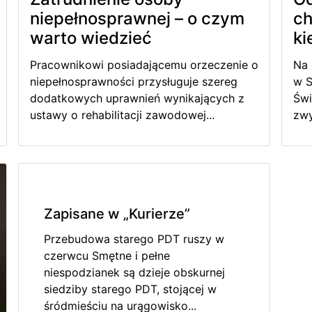
niepełnosprawnej – o czym
ch
warto wiedzieć
ki
Pracownikowi posiadającemu orzeczenie o
Na 
niepełnosprawności przysługuje szereg
w S
dodatkowych uprawnień wynikających z
Świ
ustawy o rehabilitacji zawodowej...
zwy
Zapisane w „Kurierze”
Przebudowa starego PDT ruszy w
czerwcu Smętne i pełne
niespodzianek są dzieje obskurnej
siedziby starego PDT, stojącej w
śródmieściu na urągowisko...