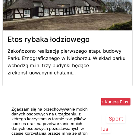
Etos rybaka łodziowego
Zakończono realizację pierwszego etapu budowy
Parku Etnograficznego w Niechorzu. W skład parku
wchodzą m.in. trzy budynki będące
zrekonstruowanymi chatami...
Więcej z Kuriera Plus
Zgadzam się na przechowywanie moich
danych osobowych na urządzeniu, z
Strona główna
Szczecin/Region
Sport
którego korzystam w formie tzw. plików
cookies oraz na przetwarzanie moich
Kultura
Kurier Plus
danych osobowych pozostawianych w
czasie korzystania przeze mnie ze stron