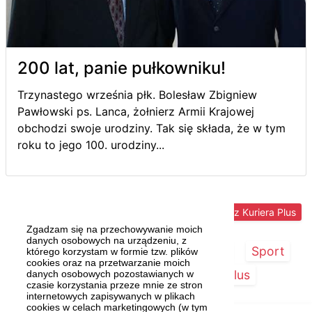
200 lat, panie pułkowniku!
Trzynastego września płk. Bolesław Zbigniew
Pawłowski ps. Lanca, żołnierz Armii Krajowej
obchodzi swoje urodziny. Tak się składa, że w tym
roku to jego 100. urodziny...
Więcej z Kuriera Plus
Zgadzam się na przechowywanie moich
danych osobowych na urządzeniu, z
Strona główna
Szczecin/Region
Sport
którego korzystam w formie tzw. plików
cookies oraz na przetwarzanie moich
Kultura
Kurier Plus
danych osobowych pozostawianych w
czasie korzystania przeze mnie ze stron
internetowych zapisywanych w plikach
cookies w celach marketingowych (w tym