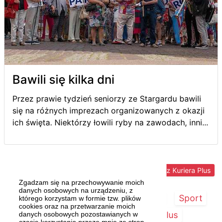
Bawili się kilka dni
Przez prawie tydzień seniorzy ze Stargardu bawili
się na różnych imprezach organizowanych z okazji
ich święta. Niektórzy łowili ryby na zawodach, inni...
Więcej z Kuriera Plus
Zgadzam się na przechowywanie moich
danych osobowych na urządzeniu, z
Strona główna
Szczecin/Region
Sport
którego korzystam w formie tzw. plików
cookies oraz na przetwarzanie moich
Kultura
Kurier Plus
danych osobowych pozostawianych w