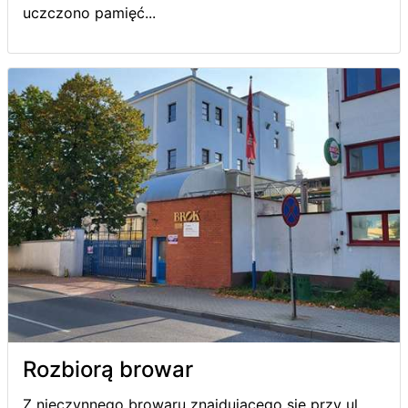
uczczono pamięć...
Rozbiorą browar
Z nieczynnego browaru znajdującego się przy ul.