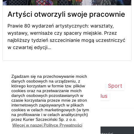
Artyści otworzyli swoje pracownie
Prawie 80 wydarzeń artystycznych: warsztaty,
wystawy, wernisaże czy spacery miejskie. Przez
najbliższy tydzień szczecinianie mogą uczestniczyć
w czwartej edycji...
Zgadzam się na przechowywanie moich
danych osobowych na urządzeniu, z
Strona główna
Szczecin/Region
Sport
którego korzystam w formie tzw. plików
cookies oraz na przetwarzanie moich
Kultura
Kurier Plus
danych osobowych pozostawianych w
czasie korzystania przeze mnie ze stron
internetowych zapisywanych w plikach
cookies w celach marketingowych (w tym
na profilowanie i w celach analitycznych)
przez Kurier Szczeciński Sp. z o.o.
Więcej w naszej Polityce Prywatności