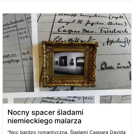
Nocny spacer śladami
niemieckiego malarza
"Noc bardzo romantyczna. Śladami Caspara Davida