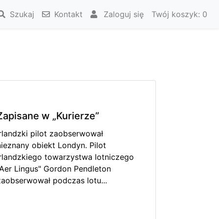
Szukaj
Kontakt
Zaloguj się
Twój koszyk:
0
Zapisane w „Kurierze”
Irlandzki pilot zaobserwował
nieznany obiekt Londyn. Pilot
irlandzkiego towarzystwa lotniczego
"Aer Lingus" Gordon Pendleton
zaobserwował podczas lotu...