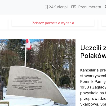
24Kurier.pl
Prenumerata
Zobacz pozostałe wydania
Uczcili
Polaków
Kancelaria pr
stowarzyszen
Pomnik Pamięc
1938 i Zagład
pozyskała na t
przeprowadzon
Skarbową. Sp