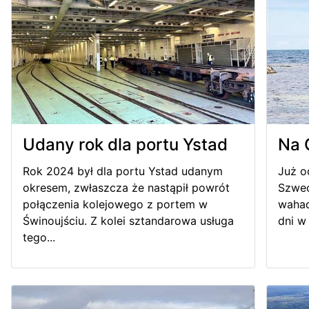
Udany rok dla portu Ystad
Na 
Rok 2024 był dla portu Ystad udanym
Już o
okresem, zwłaszcza że nastąpił powrót
Szwec
połączenia kolejowego z portem w
wahad
Świnoujściu. Z kolei sztandarowa usługa
dni w 
tego...