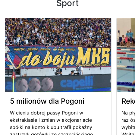
Sport
5 milionów dla Pogoni
Reko
W cieniu dobrej passy Pogoni w
Na pł
ekstraklasie i zmian w akcjonariacie
raz ó
spółki na konto klubu trafił pokaźny
wybit
zastrzyk gotówki ze szczecińskiego...
Wojtak