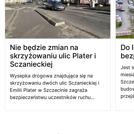
Nie będzie zmian na
Do 
skrzyżowaniu ulic Plater i
bez
Sczanieckiej
Jest 
miesi
Wysepka drogowa znajdująca się na
Szcze
skrzyżowaniu dwóch ulic Sczanieckiej i
budow
Emilii Plater w Szczecinie zagraża
przejś
bezpieczeństwu uczestników ruchu...