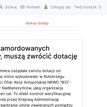
Szukaj
Kontakt
Zaloguj się
Twój koszyk:
0
Wykup dostęp
 zamordowanych
, muszą zwrócić dotację
emiera zażądała zwrotu dotacji od
ia, które wybudowało w Kołobrzegu
i Ofiar Akcji Antypolskiej NKWD 1937-
y Nadberezyńców, jaką organizacja
en cel. To efekt kontroli weryfikacyjnej
ej przez Krajową Administrację
rawdzanie umów zawieranych pomiędzy