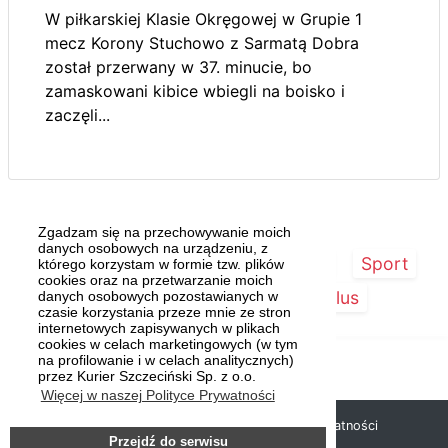
W piłkarskiej Klasie Okręgowej w Grupie 1
mecz Korony Stuchowo z Sarmatą Dobra
został przerwany w 37. minucie, bo
zamaskowani kibice wbiegli na boisko i
zaczęli...
Zgadzam się na przechowywanie moich
danych osobowych na urządzeniu, z
Strona główna
Szczecin/Region
Sport
którego korzystam w formie tzw. plików
cookies oraz na przetwarzanie moich
Kultura
Kurier Plus
danych osobowych pozostawianych w
czasie korzystania przeze mnie ze stron
internetowych zapisywanych w plikach
cookies w celach marketingowych (w tym
na profilowanie i w celach analitycznych)
przez Kurier Szczeciński Sp. z o.o.
Więcej w naszej Polityce Prywatności
Copyright © 2019 Kurier Szczeciński |
Polityka prywatności
Przejdź do serwisu