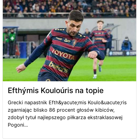
Efthýmis Kouloúris na topie
Grecki napastnik Efth&yacute;mis Koulo&uacute;ris
zgarniając blisko 86 procent głosów kibiców,
zdobył tytuł najlepszego piłkarza ekstraklasowej
Pogoni...