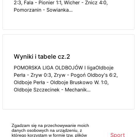
2:3, Fala - Pionier 1:1, Wicher - Znicz 4:0,
Pomorzanin - Sowianka...
Wyniki i tabele cz.2
POMORSKA LIGA OLDBOJÓW I ligaOldboje
Perła - Zryw 0:3, Zryw - Pogoń Oldboy's 6:2,
Oldboje Perła - Oldboje Bruskowo W. 1:0,
Oldboje Szczecinek - Mechanik...
Zgadzam się na przechowywanie moich
danych osobowych na urządzeniu, z
Strona główna
Szczecin/Region
Sport
którego korzystam w formie tzw. plików