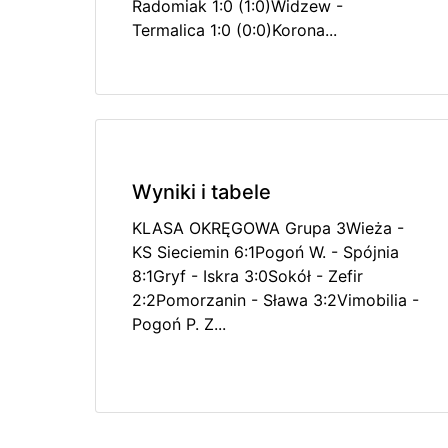
Radomiak 1:0 (1:0)Widzew -
Termalica 1:0 (0:0)Korona...
Wyniki i tabele
KLASA OKRĘGOWA Grupa 3Wieża -
KS Sieciemin 6:1Pogoń W. - Spójnia
8:1Gryf - Iskra 3:0Sokół - Zefir
2:2Pomorzanin - Sława 3:2Vimobilia -
Pogoń P. Z...