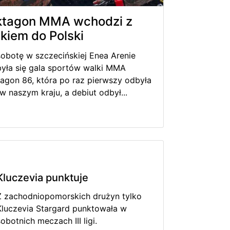
ktagon MMA wchodzi z
ukiem do Polski
obotę w szczecińskiej Enea Arenie
yła się gala sportów walki MMA
agon 86, która po raz pierwszy odbyła
 w naszym kraju, a debiut odbył...
Kluczevia punktuje
Z zachodniopomorskich drużyn tylko
Kluczevia Stargard punktowała w
sobotnich meczach III ligi.