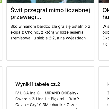
Świt przegrał mimo liczebnej
O
przewagi...
h
Skolwinianom bardzo źle gra się ostatnio z
W s
ekipą z Chojnic, z którą w lidze jesienią
odb
zremisowali u siebie 2:2, a na wyjazdach...
Okt
się
Wyniki i tabele cz.2
IV LIGA Ina G. - MIRAND 0:0Bałtyk -
Gwardia 2:1 Ina I. - Błękitni II 3:1AP
Gavia - Gryf 0:3Mechanik - Orzeł