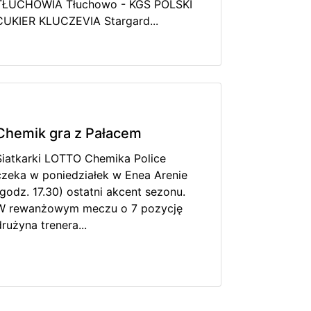
TŁUCHOWIA Tłuchowo - KGS POLSKI
CUKIER KLUCZEVIA Stargard...
Chemik gra z Pałacem
Siatkarki LOTTO Chemika Police
czeka w poniedziałek w Enea Arenie
(godz. 17.30) ostatni akcent sezonu.
W rewanżowym meczu o 7 pozycję
drużyna trenera...