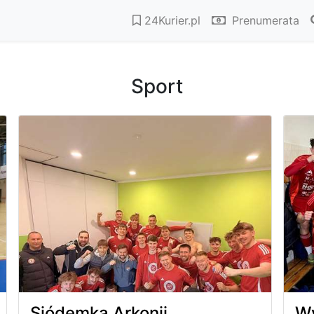
24Kurier.pl
Prenumerata
Sport
Siódemka Arkonii
Wy