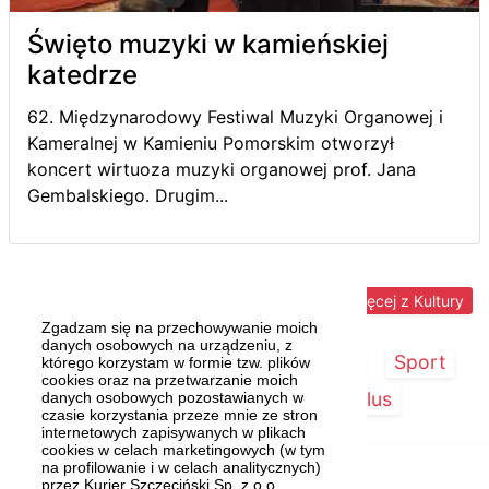
Święto muzyki w kamieńskiej
katedrze
62. Międzynarodowy Festiwal Muzyki Organowej i
Kameralnej w Kamieniu Pomorskim otworzył
koncert wirtuoza muzyki organowej prof. Jana
Gembalskiego. Drugim...
Więcej z Kultury
Zgadzam się na przechowywanie moich
danych osobowych na urządzeniu, z
Strona główna
Szczecin/Region
Sport
którego korzystam w formie tzw. plików
cookies oraz na przetwarzanie moich
Kultura
Kurier Plus
danych osobowych pozostawianych w
czasie korzystania przeze mnie ze stron
internetowych zapisywanych w plikach
cookies w celach marketingowych (w tym
na profilowanie i w celach analitycznych)
przez Kurier Szczeciński Sp. z o.o.