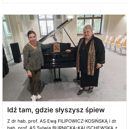
Idź tam, gdzie słyszysz śpiew
Z dr hab. prof. AS Ewą FILIPOWICZ-KOSIŃSKĄ i dr
hab. prof. AS Sylwią BURNICKĄ-KALISCHEWSKĄ z