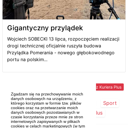
Gigantyczny przylądek
Wojciech SOBECKI 13 lipca, rozpoczęciem realizacji
drogi technicznej oficjalnie ruszyła budowa
Przylądka Pomerania - nowego głębokowodnego
portu na polskim...
Więcej z Kuriera Plus
Zgadzam się na przechowywanie moich
danych osobowych na urządzeniu, z
Strona główna
Szczecin/Region
Sport
którego korzystam w formie tzw. plików
cookies oraz na przetwarzanie moich
Kultura
Kurier Plus
danych osobowych pozostawianych w
czasie korzystania przeze mnie ze stron
internetowych zapisywanych w plikach
cookies w celach marketingowych (w tym